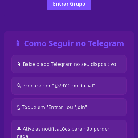
Entrar Grupo
📱 Como Seguir no Telegram
📱 Baixe o app Telegram no seu dispositivo
🔍 Procure por "@79Y.ComOficial"
👆 Toque em "Entrar" ou "Join"
🔔 Ative as notificações para não perder
nada