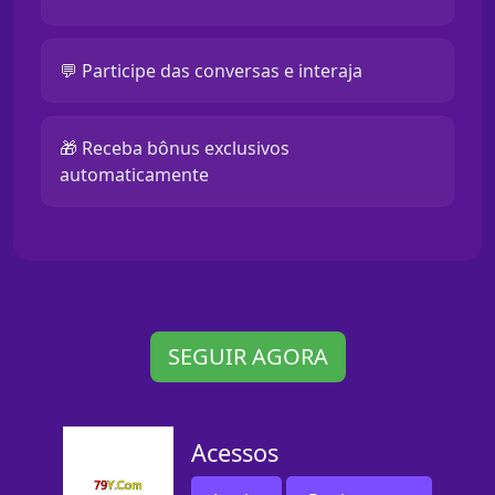
💬 Participe das conversas e interaja
🎁 Receba bônus exclusivos
automaticamente
SEGUIR AGORA
Acessos