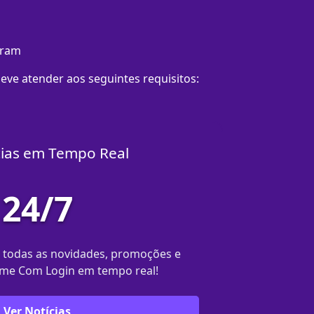
gram
ve atender aos seguintes requisitos:
cias em Tempo Real
24/7
e todas as novidades, promoções e
me Com Login em tempo real!
Ver Notícias