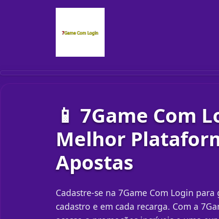
📱 7Game Com L
Melhor Platafor
Apostas
Cadastre-se na 7Game Com Login para
cadastro e em cada recarga. Com a 7G