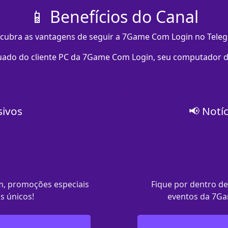
📱 Benefícios do Canal
cubra as vantagens de seguir a 7Game Com Login no Tele
ado do cliente PC da 7Game Com Login, seu computador de
sivos
📢 Notí
m, promoções especiais
Fique por dentro d
s únicos!
eventos da 7Ga