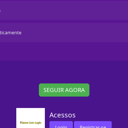
a
aticamente
SEGUIR AGORA
Acessos
Login
Registrar-se