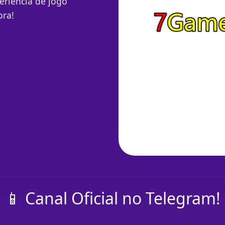
eriência de jogo
ora!
📱 Canal Oficial no Telegram!