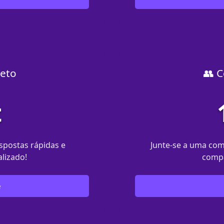
reto
👥 
t
espostas rápidas e
Junte-se a uma com
lizado!
compa
e