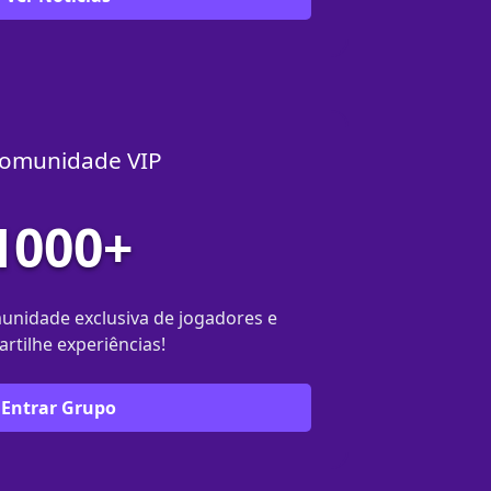
Comunidade VIP
1000+
unidade exclusiva de jogadores e
rtilhe experiências!
Entrar Grupo