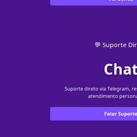
💬 Suporte Di
Cha
Suporte direto via Telegram, r
atendimento persona
Falar Suport