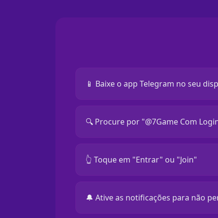
📱 Baixe o app Telegram no seu disp
🔍 Procure por "@7Game Com Login
👆 Toque em "Entrar" ou "Join"
🔔 Ative as notificações para não p