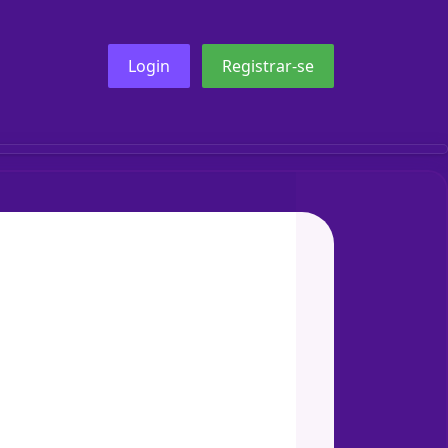
Login
Registrar-se