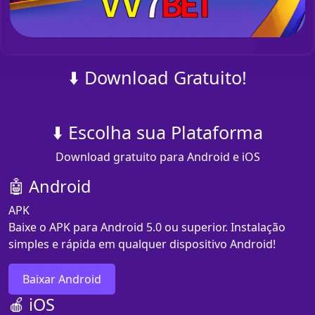
⬇️ Download Gratuito!
⬇️ Escolha sua Plataforma
Download gratuito para Android e iOS
🤖 Android
APK
Baixe o APK para Android 5.0 ou superior. Instalação
simples e rápida em qualquer dispositivo Android!
Baixar Android
🍎 iOS