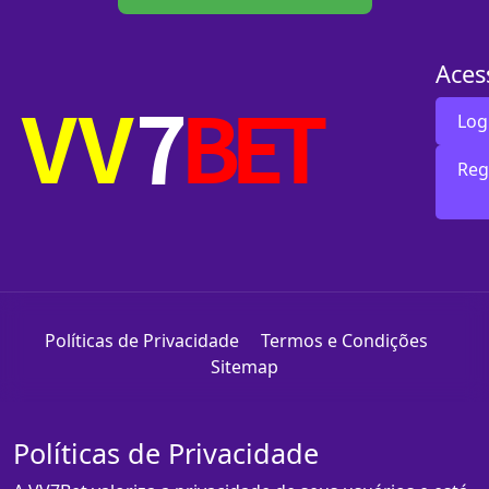
Aces
Log
Reg
Políticas de Privacidade
Termos e Condições
Sitemap
Políticas de Privacidade