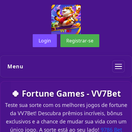
Login
Registrar-se
Menu
🍀 Fortune Games - VV7Bet
Teste sua sorte com os melhores jogos de fortune
da VV7Bet! Descubra prêmios incríveis, bônus
exclusivos e a chance de mudar sua vida com um
único jogo. A sorte está ao seu lado!
9786 Bet