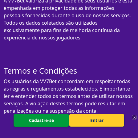
A VV7Bet valoriza a privacidade de seus usuários e está
empenhada em proteger todas as informações
pessoais fornecidas durante o uso de nossos serviços.
Todos os dados coletados são utilizados
exclusivamente para fins de melhoria contínua da
experiência de nossos jogadores.
Termos e Condições
Os usuários da VV7Bet concordam em respeitar todas
as regras e regulamentos estabelecidos. É importante
ler e entender todos os termos antes de utilizar nossos
serviços. A violação destes termos pode resultar em
penalizações ou na suspensão da conta.
X
Cadastre-se
Entrar