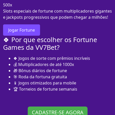
500x
Slots especiais de fortune com multiplicadores gigantes
e jackpots progressivos que podem chegar a milhões!
Jogar Fortune
🍀 Por que escolher os Fortune
Games da VV7Bet?
🍀 Jogos de sorte com prêmios incríveis
💰 Multiplicadores de até 1000x
🎁 Bônus diários de fortune
🎯 Roda da fortuna gratuita
📱 Jogos otimizados para mobile
🏆 Torneios de fortune semanais
CADASTRE-SE AGORA